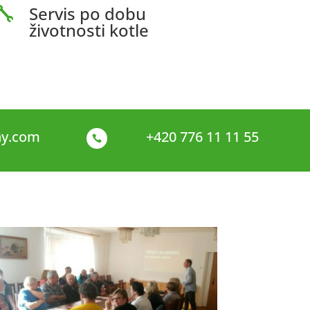
Servis po dobu

životnosti kotle
ny.com
+420 776 11 11 55
