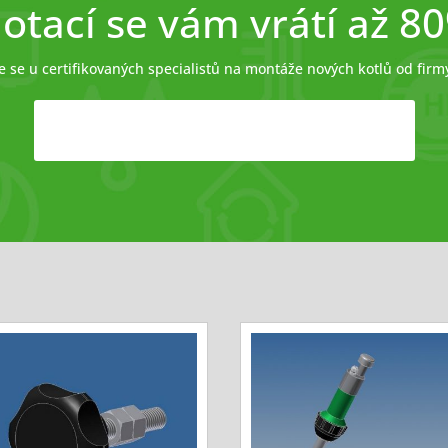
otací se vám vrátí až 8
e se u certifikovaných specialistů na montáže nových kotlů od fir
Chci více informací o dotaci