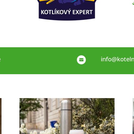
e
info@kotel
