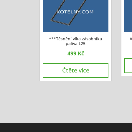
***Těsnění víka zásobníku
A
paliva L25
499
Kč
Čtěte více