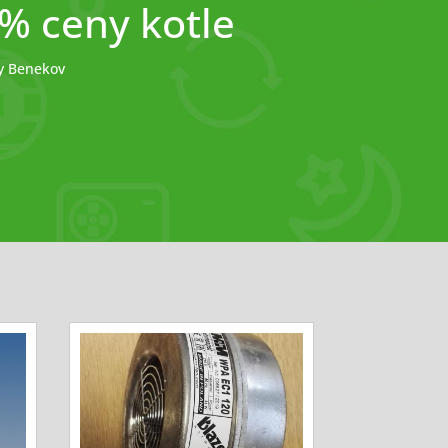
0% ceny kotle
my Benekov