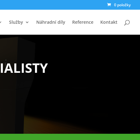
0 položky
Služby
Náhradní díly
Reference
Kontakt
IALISTY