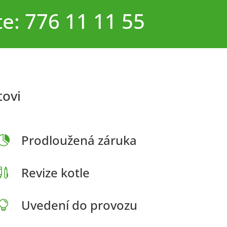
te: 776 11 11 55
tovi
Prodloužená záruka

Revize kotle

Uvedení do provozu
