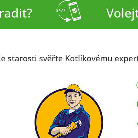
radit?
Volej
e starosti svěřte Kotlíkovému exper