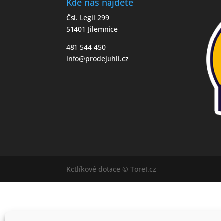
Kde nás najdete
Čsl. Legií 299
51401 Jilemnice
481 544 450
info@prodejuhli.cz
Kotlíkové dotace © Toret.cz