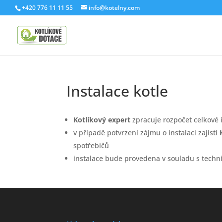
+420 776 11 11 55
info@kotelny.com
Instalace kotle
Kotlíkový expert
zpracuje rozpočet celkové 
v případě potvrzení zájmu o instalaci zajistí
spotřebičů
instalace bude provedena v souladu s tech