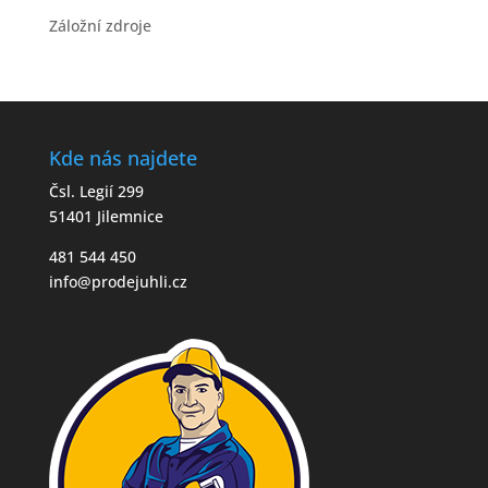
Záložní zdroje
Kde nás najdete
Čsl. Legií 299
51401 Jilemnice
481 544 450
info@prodejuhli.cz