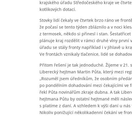
krajského úřadu Středočeského kraje ve čtvrte
kotlíkových dotací.
Stovky lidí čekaly ve čtvrtek brzo ráno ve fr
že počasí se tento týden zbláznilo a v noci kle
z termosek, někdo si přinesl i stan. Šestatřicet
plánuje kraj rozdělit v rámci druhé vlny první
úřadu se stály fronty například i v Jihlavě u 
Ve frontách vznikaly tlačenice, lidé se dohado
Přitom řešení je tak jednoduché. Žijeme v 21. 
Liberecký hejtman Martin Půta, který mezi regi
„Rozuměl jsem úředníkům, že osobním předání
po pondělním dohadování mezi čekajícími ve f
řekl Půta novinářům zkraje dubna. A tak Liberec
hejtmana Půtu by ostatní hejtmané měli násled
s platíme z daní. A vzhledem k výši daní u ná
Nikoliv ponižující několikadenní čekání ve fron