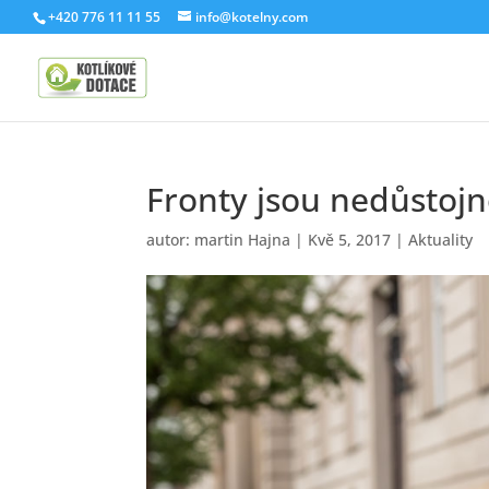
+420 776 11 11 55
info@kotelny.com
Fronty jsou nedůstojn
autor:
martin Hajna
|
Kvě 5, 2017
|
Aktuality