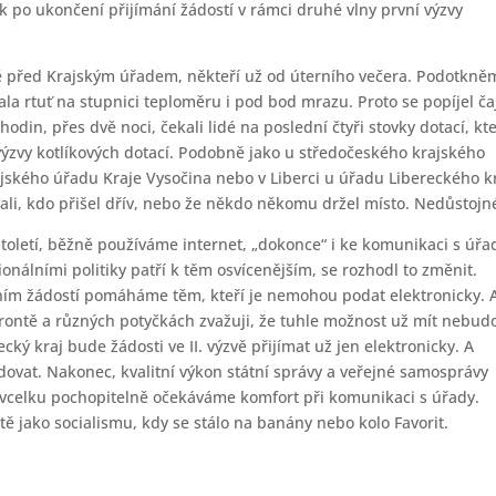
k po ukončení přijímání žádostí v rámci druhé vlny první výzvy
ontě před Krajským úřadem, někteří už od úterního večera. Podotkně
sala rtuť na stupnici teploměru i pod bod mrazu. Proto se popíjel ča
 hodin, přes dvě noci, čekali lidé na poslední čtyři stovky dotací, kt
 výzvy kotlíkových dotací. Podobně jako u středočeského krajského
krajského úřadu Kraje Vysočina nebo v Liberci u úřadu Libereckého k
vali, kdo přišel dřív, nebo že někdo někomu držel místo. Nedůstojn
století, běžně používáme internet, „dokonce“ i ke komunikaci s úřa
onálními politiky patří k těm osvícenějším, se rozhodl to změnit.
m žádostí pomáháme těm, kteří je nemohou podat elektronicky. 
rontě a různých potyčkách zvažuji, že tuhle možnost už mít nebud
ký kraj bude žádosti ve II. výzvě přijímat už jen elektronicky. A
ovat. Nakonec, kvalitní výkon státní správy a veřejné samosprávy
s vcelku pochopitelně očekáváme komfort při komunikaci s úřady.
tě jako socialismu, kdy se stálo na banány nebo kolo Favorit.