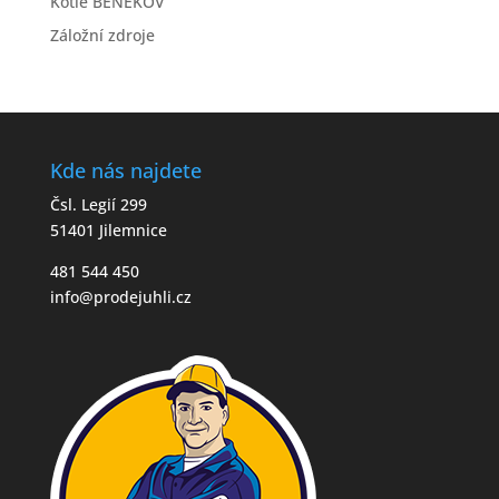
Kotle BENEKOV
Záložní zdroje
Kde nás najdete
Čsl. Legií 299
51401 Jilemnice
481 544 450
info@prodejuhli.cz