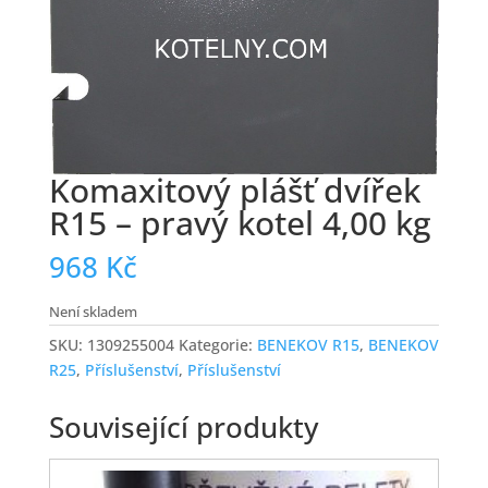
Komaxitový plášť dvířek
R15 – pravý kotel 4,00 kg
968
Kč
Není skladem
SKU:
1309255004
Kategorie:
BENEKOV R15
,
BENEKOV
R25
,
Příslušenství
,
Příslušenství
Související produkty