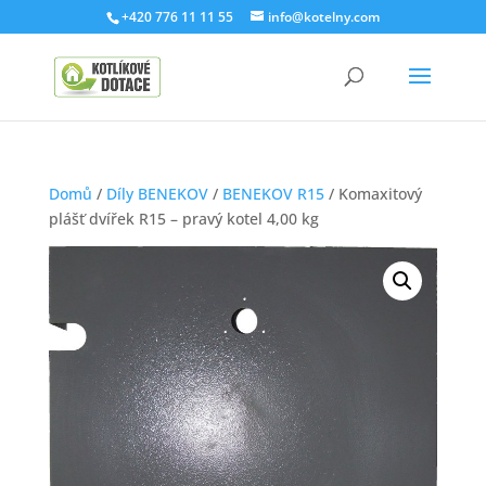
+420 776 11 11 55
info@kotelny.com
Domů
/
Díly BENEKOV
/
BENEKOV R15
/ Komaxitový
plášť dvířek R15 – pravý kotel 4,00 kg