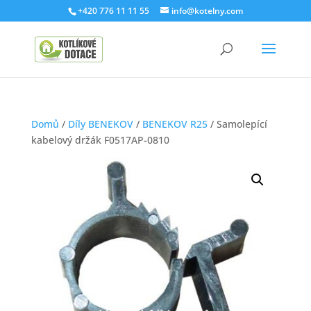
+420 776 11 11 55
info@kotelny.com
Domů
/
Díly BENEKOV
/
BENEKOV R25
/ Samolepící
kabelový držák F0517AP-0810