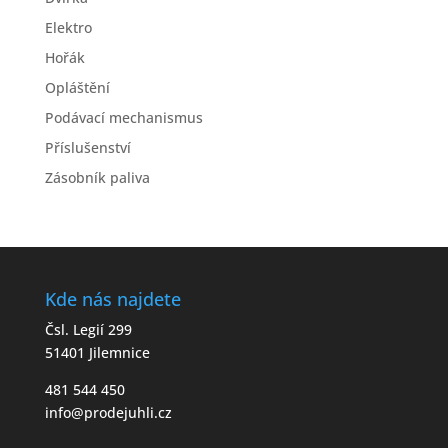
Elektro
Hořák
Opláštění
Podávací mechanismus
Příslušenství
Zásobník paliva
Kde nás najdete
Čsl. Legií 299
51401 Jilemnice
481 544 450
info@prodejuhli.cz