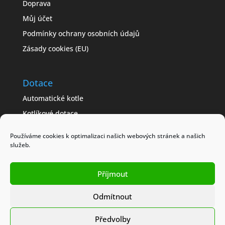
Doprava
Můj účet
Podmínky ochrany osobních údajů
Zásady cookies (EU)
Dotace
Automatické kotle
Kotlíkové dotace
Často kladené dotazy
Používáme cookies k optimalizaci našich webových stránek a našich
Jak získat dotaci
služeb.
Modelové příklady
Příjmout
Obchodní podmínky
Odmítnout
Předvolby