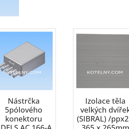
Nástrčka
Izolace těla
5pólového
velkých dvíře
konektoru
(SIBRAL) /ppx2
DELS AC 166-A
365 x 265m