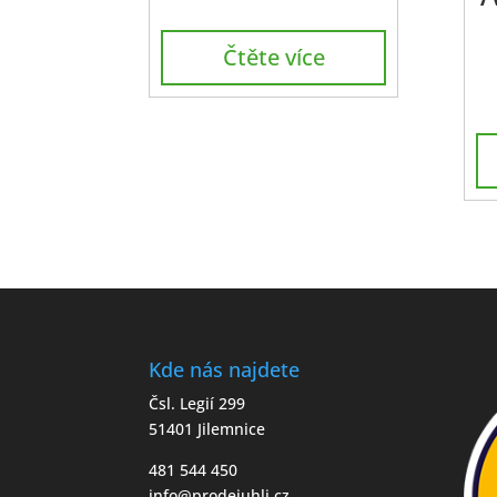
Čtěte více
Kde nás najdete
Čsl. Legií 299
51401 Jilemnice
481 544 450
info@prodejuhli.cz