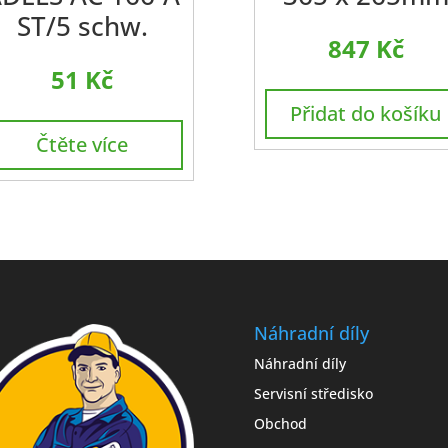
ST/5 schw.
847
Kč
51
Kč
Přidat do košíku
Čtěte více
Náhradní díly
Náhradní díly
Servisní středisko
Obchod