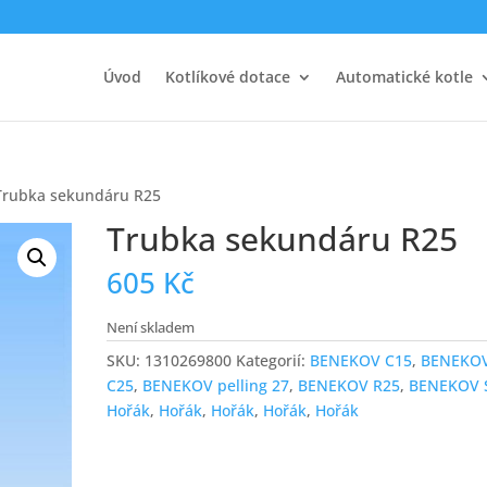
Úvod
Kotlíkové dotace
Automatické kotle
Trubka sekundáru R25
Trubka sekundáru R25
605
Kč
Není skladem
SKU:
1310269800
Kategorií:
BENEKOV C15
,
BENEKO
C25
,
BENEKOV pelling 27
,
BENEKOV R25
,
BENEKOV 
Hořák
,
Hořák
,
Hořák
,
Hořák
,
Hořák