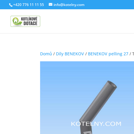
+420 776 11 11 55
info@kotelny.com
Domů
/
Díly BENEKOV
/
BENEKOV pelling 27
/ 