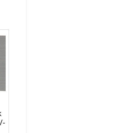
k
/-
m