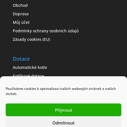
Obchod
Doprava
Můj účet
Podmínky ochrany osobních údajů
Zásady cookies (EU)
Dotace
Automatické kotle
Kotlíkové dotace
Často kladené dotazy
Používáme cookies k optimalizaci našich webových stránek a našich
Jak získat dotaci
služeb.
Modelové příklady
Příjmout
Obchodní podmínky
Odmítnout