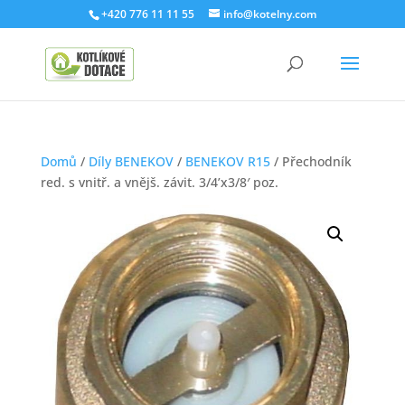
+420 776 11 11 55
info@kotelny.com
Domů
/
Díly BENEKOV
/
BENEKOV R15
/ Přechodník
red. s vnitř. a vnějš. závit. 3/4’x3/8′ poz.