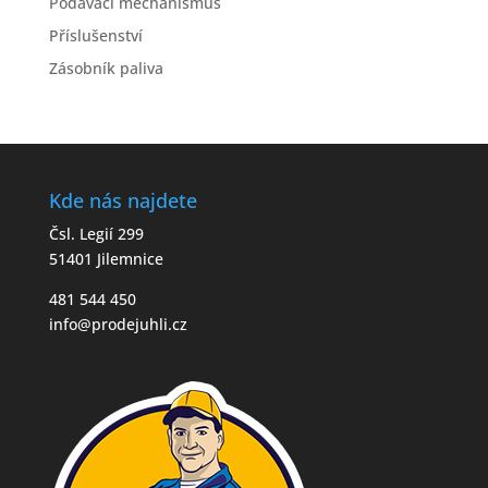
Podávací mechanismus
Příslušenství
Zásobník paliva
Kde nás najdete
Čsl. Legií 299
51401 Jilemnice
481 544 450
info@prodejuhli.cz