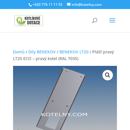
+420 776 11 11 55
info@kotelny.com
Domů
/
Díly BENEKOV
/
BENEKOV LT20
/ Plášť pravý
LT20 ECO – pravý kotel (RAL 7035)