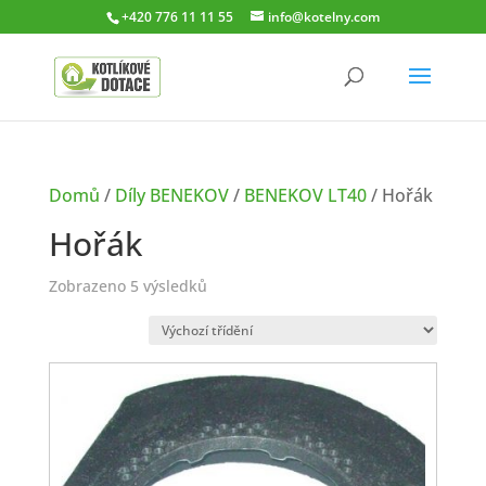
+420 776 11 11 55
info@kotelny.com
Domů
/
Díly BENEKOV
/
BENEKOV LT40
/ Hořák
Hořák
Zobrazeno 5 výsledků