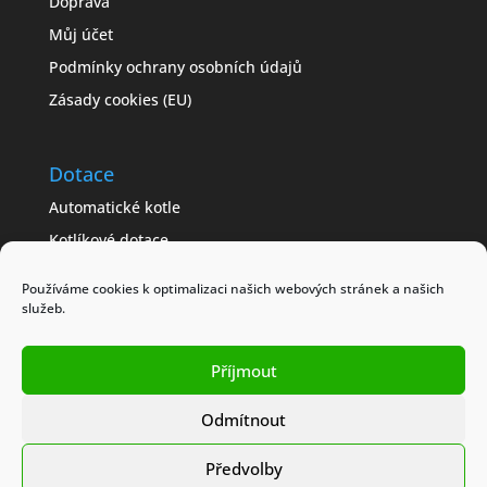
Doprava
Můj účet
Podmínky ochrany osobních údajů
Zásady cookies (EU)
Dotace
Automatické kotle
Kotlíkové dotace
Často kladené dotazy
Používáme cookies k optimalizaci našich webových stránek a našich
Jak získat dotaci
služeb.
Modelové příklady
Příjmout
Obchodní podmínky
Odmítnout
Předvolby