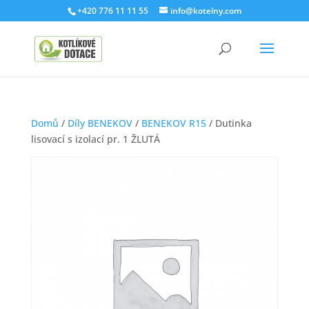
+420 776 11 11 55
info@kotelny.com
Domů
/
Díly BENEKOV
/
BENEKOV R15
/ Dutinka
lisovací s izolací pr. 1 ŽLUTÁ