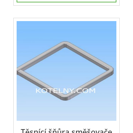
Těsnící šňůra směšovače