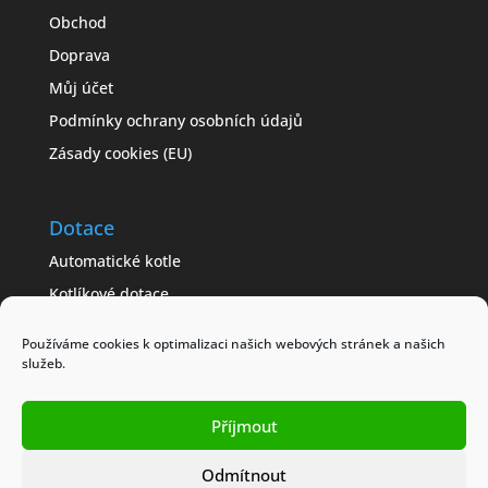
Obchod
Doprava
Můj účet
Podmínky ochrany osobních údajů
Zásady cookies (EU)
Dotace
Automatické kotle
Kotlíkové dotace
Často kladené dotazy
Používáme cookies k optimalizaci našich webových stránek a našich
Jak získat dotaci
služeb.
Modelové příklady
Obchodní podmínky
Příjmout
Odmítnout