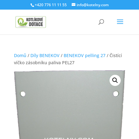
+420 776 11 11 55
info@kotelny.com
Domů
/
Díly BENEKOV
/
BENEKOV pelling 27
/ Čistící
víčko zásobníku paliva PEL27