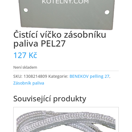
Čistící víčko zásobníku
paliva PEL27
127
Kč
Není skladem
SKU:
1308214809
Kategorie:
BENEKOV pelling 27
,
Zásobník paliva
Související produkty