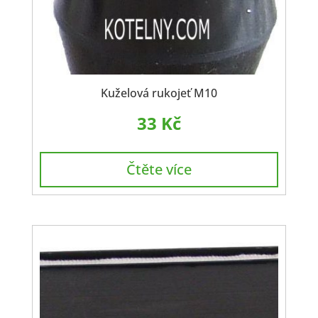
Kuželová rukojeť M10
33
Kč
Čtěte více