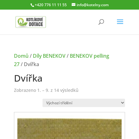
+420 776 11 11 55
info@kotelny.com
Domů
/
Díly BENEKOV
/
BENEKOV pelling
27
/ Dvířka
Dvířka
Zobrazeno 1. – 9. z 14 výsledků