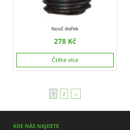
Nosič dvířek
278
Kč
Čtěte více
1
2
→
KDE NÁS NAJDETE