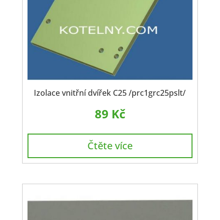
Izolace vnitřní dvířek C25 /prc1grc25pslt/
89
Kč
Čtěte více