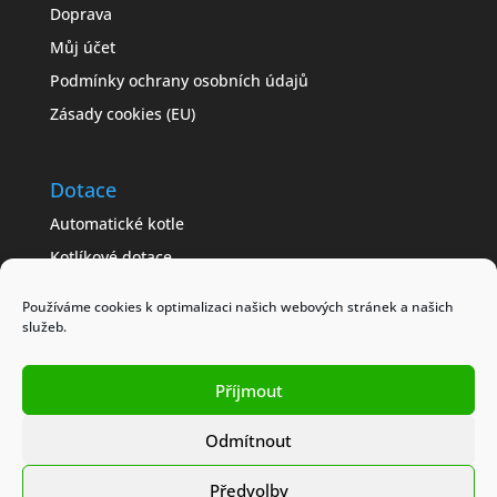
Doprava
Můj účet
Podmínky ochrany osobních údajů
Zásady cookies (EU)
Dotace
Automatické kotle
Kotlíkové dotace
Často kladené dotazy
Používáme cookies k optimalizaci našich webových stránek a našich
Jak získat dotaci
služeb.
Modelové příklady
Příjmout
Obchodní podmínky
Odmítnout
Předvolby