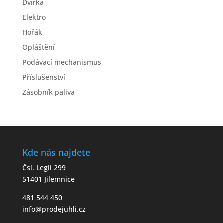
Dvířka
Elektro
Hořák
Opláštění
Podávací mechanismus
Příslušenství
Zásobník paliva
Kde nás najdete
Čsl. Legií 299
51401 Jilemnice
481 544 450
info@prodejuhli.cz