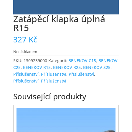
Zatápěcí klapka úplná
R15
327
Kč
Není skladem
SKU:
1309239000
Kategorií:
BENEKOV C15
,
BENEKOV
C25
,
BENEKOV R15
,
BENEKOV R25
,
BENEKOV S25
,
Příslušenství
,
Příslušenství
,
Příslušenství
,
Příslušenství
,
Příslušenství
Související produkty