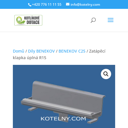
+420 776 11 11 55
info@kotelny.com
Domů
/
Díly BENEKOV
/
BENEKOV C25
/ Zatápěcí
klapka úplná R15