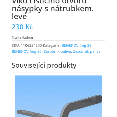
Víko čistícího otvoru
násypky s nátrubkem.
levé
230
Kč
Není skladem
SKU:
1106224500
Kategorie:
BENEKOV ling 25
,
BENEKOV ling 50
,
Zásobník paliva
,
Zásobník paliva
Související produkty