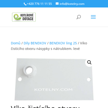
+420 776 11 11 55
info@kotelny.com
Domů
/
Díly BENEKOV
/
BENEKOV ling 25
/ Víko
čistícího otvoru násypky s nátrubkem. levé