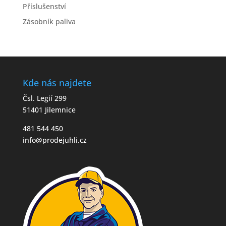
Příslušenství
Zásobník paliva
Kde nás najdete
Čsl. Legií 299
51401 Jilemnice
481 544 450
info@prodejuhli.cz