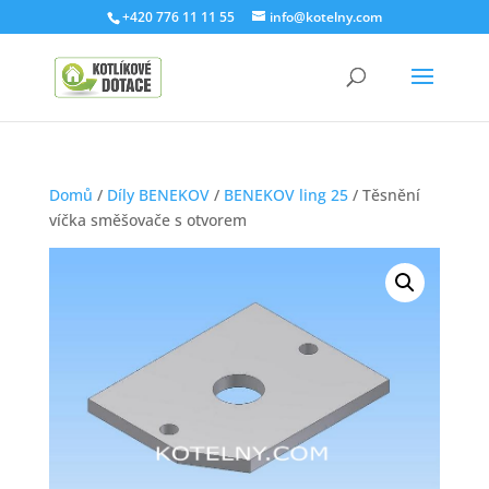
+420 776 11 11 55
info@kotelny.com
Domů
/
Díly BENEKOV
/
BENEKOV ling 25
/ Těsnění
víčka směšovače s otvorem