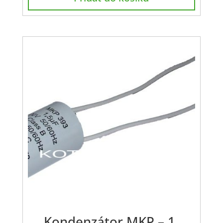
Kondenzátor MKP – 1.