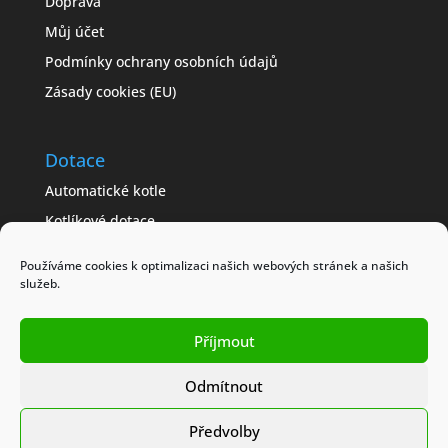
Doprava
Můj účet
Podmínky ochrany osobních údajů
Zásady cookies (EU)
Dotace
Automatické kotle
Kotlíkové dotace
Často kladené dotazy
Používáme cookies k optimalizaci našich webových stránek a našich
Jak získat dotaci
služeb.
Modelové příklady
Příjmout
Obchodní podmínky
Odmítnout
Předvolby