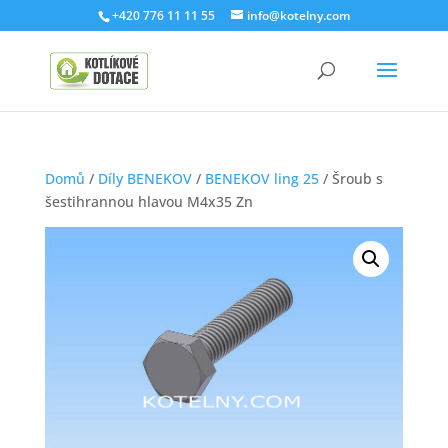
+420 776 11 11 55
info@kotelny.com
Domů
/
Díly BENEKOV
/
BENEKOV ling 25
/ Šroub s
šestihrannou hlavou M4x35 Zn