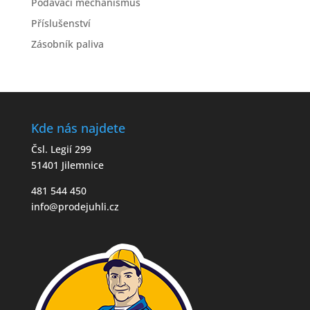
Podávací mechanismus
Příslušenství
Zásobník paliva
Kde nás najdete
Čsl. Legií 299
51401 Jilemnice
481 544 450
info@prodejuhli.cz