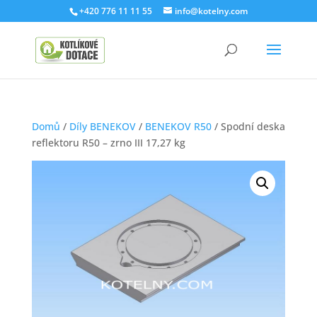
+420 776 11 11 55
info@kotelny.com
Domů
/
Díly BENEKOV
/
BENEKOV R50
/ Spodní deska
reflektoru R50 – zrno III 17,27 kg