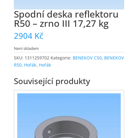
Spodní deska reflektoru
R50 – zrno III 17,27 kg
2904
Kč
Není skladem
SKU:
1311259702
Kategorie:
BENEKOV C50
,
BENEKOV
R50
,
Hořák
,
Hořák
Související produkty