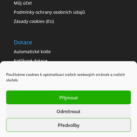
Můj účet
Podmínky ochrany osobních údajů
Zásady cookies (EU)
Dotace
Automatické kotle
Kotlíkové dotace
Často kladené dotazy
Používáme cookies k optimalizaci našich webových stránek a našich
Jak získat dotaci
služeb.
Modelové příklady
Příjmout
Obchodní podmínky
Odmítnout
Předvolby