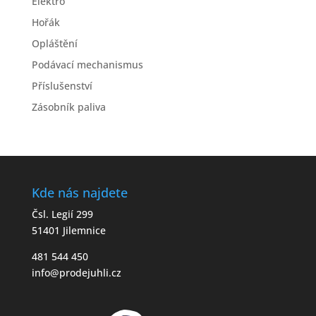
Elektro
Hořák
Opláštění
Podávací mechanismus
Příslušenství
Zásobník paliva
Kde nás najdete
Čsl. Legií 299
51401 Jilemnice
481 544 450
info@prodejuhli.cz