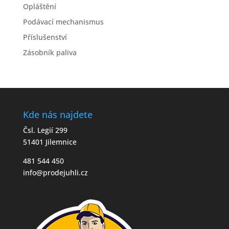
Opláštění
Podávací mechanismus
Příslušenství
Zásobník paliva
Kde nás najdete
Čsl. Legií 299
51401 Jilemnice
481 544 450
info@prodejuhli.cz