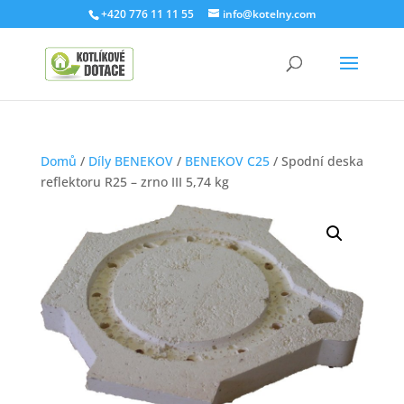
+420 776 11 11 55
info@kotelny.com
Domů
/
Díly BENEKOV
/
BENEKOV C25
/ Spodní deska
reflektoru R25 – zrno III 5,74 kg