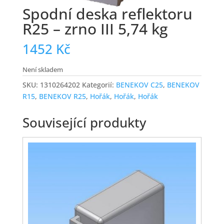
Spodní deska reflektoru
R25 – zrno III 5,74 kg
1452
Kč
Není skladem
SKU:
1310264202
Kategorií:
BENEKOV C25
,
BENEKOV
R15
,
BENEKOV R25
,
Hořák
,
Hořák
,
Hořák
Související produkty