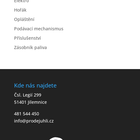
Elektro
Hořák
Opláštění
Podávací mechanismus
Příslušenství
Zásobník paliva
Kde nás najdete
Čsl. Legií 299
51401 Jilemnice
481 544 450
info@prodejuhli.cz