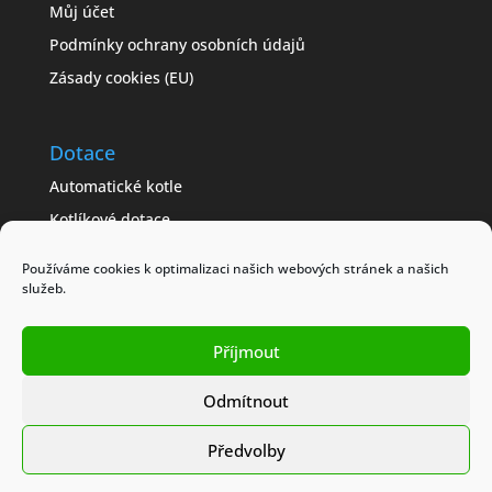
Můj účet
Podmínky ochrany osobních údajů
Zásady cookies (EU)
Dotace
Automatické kotle
Kotlíkové dotace
Často kladené dotazy
Používáme cookies k optimalizaci našich webových stránek a našich
Jak získat dotaci
služeb.
Modelové příklady
Příjmout
Obchodní podmínky
Odmítnout
Předvolby