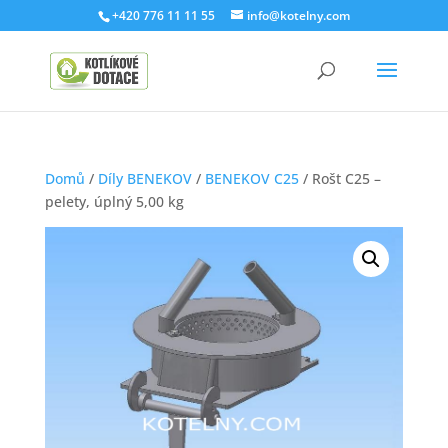
+420 776 11 11 55
info@kotelny.com
Domů
/
Díly BENEKOV
/
BENEKOV C25
/ Rošt C25 –
pelety, úplný 5,00 kg