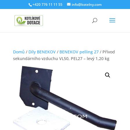
+420 776 11 11 55
info@kotelny.com
Domů
/
Díly BENEKOV
/
BENEKOV pelling 27
/ Přívod
sekundárního vzduchu VL50, PEL27 – levý 1,20 kg