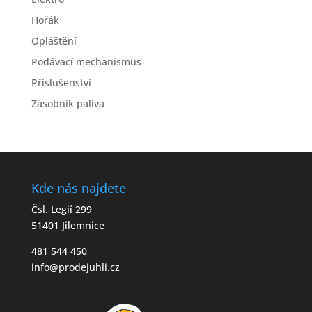
Hořák
Opláštění
Podávací mechanismus
Příslušenství
Zásobník paliva
Kde nás najdete
Čsl. Legií 299
51401 Jilemnice
481 544 450
info@prodejuhli.cz