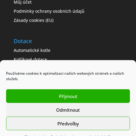
Můj účet
Podmínky ochrany osobních údajů
Zásady cookies (EU)
Dotace
Automatické kotle
Kotlíkové dotace
Často kladené dotazy
Používáme cookies k optimalizaci našich webových stránek a našich
Jak získat dotaci
služeb.
Modelové příklady
Obchodní podmínky
Příjmout
Odmítnout
Předvolby