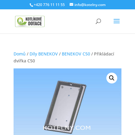
+420 776 11 11 55
info@kotelny.com
Domů
/
Díly BENEKOV
/
BENEKOV C50
/ Přikládací
dvířka C50