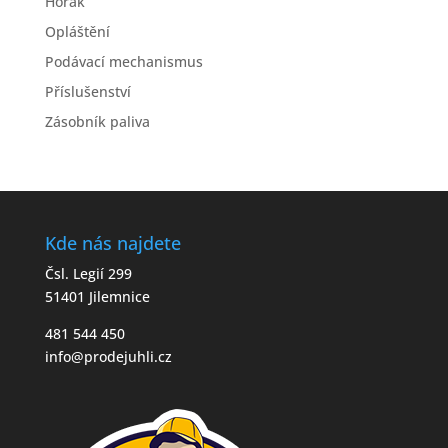
Hořák
Opláštění
Podávací mechanismus
Příslušenství
Zásobník paliva
Kde nás najdete
Čsl. Legií 299
51401 Jilemnice
481 544 450
info@prodejuhli.cz