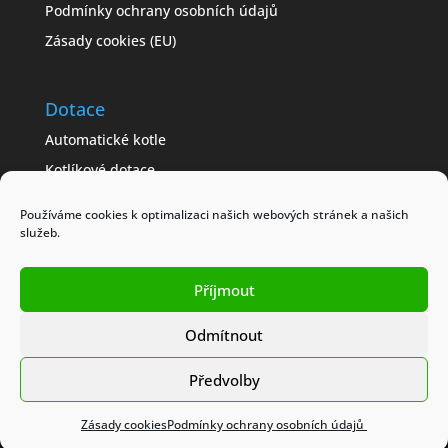
Podmínky ochrany osobních údajů
Zásady cookies (EU)
Dotace
Automatické kotle
Kotlíkové dotace
Často kladené dotazy
Používáme cookies k optimalizaci našich webových stránek a našich
Jak získat dotaci
služeb.
Modelové příklady
Příjmout
Obchodní podmínky
Odmítnout
Předvolby
Kotlíkové dotace © Toret.cz
Zásady cookies
Podmínky ochrany osobních údajů