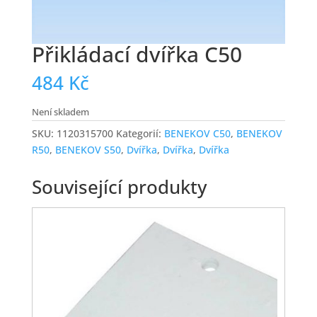
Přikládací dvířka C50
484
Kč
Není skladem
SKU:
1120315700
Kategorií:
BENEKOV C50
,
BENEKOV
R50
,
BENEKOV S50
,
Dvířka
,
Dvířka
,
Dvířka
Související produkty