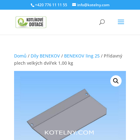
+420 776 11 11 55
info@kotelny.com
Domů
/
Díly BENEKOV
/
BENEKOV ling 25
/ Přídavný
plech velkých dvířek 1,00 kg