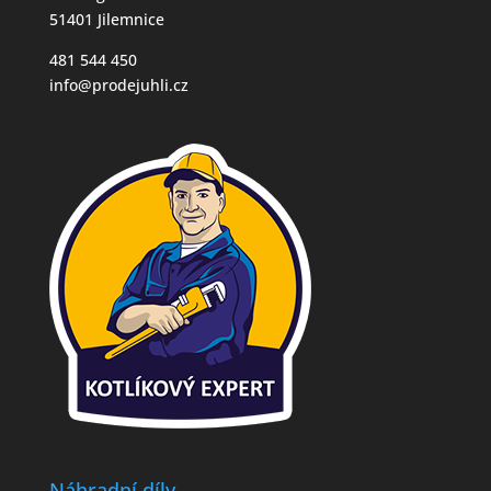
51401 Jilemnice
481 544 450
info@prodejuhli.cz
Náhradní díly