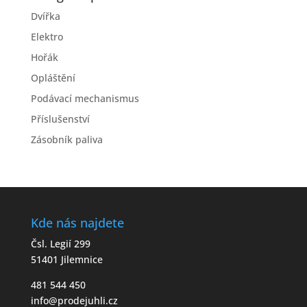
Dvířka
Elektro
Hořák
Opláštění
Podávací mechanismus
Příslušenství
Zásobník paliva
Kde nás najdete
Čsl. Legií 299
51401 Jilemnice
481 544 450
info@prodejuhli.cz