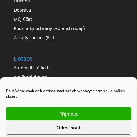
Obchod
Doprava
Můj účet
Podmínky ochrany osobních údajů
Zásady cookies (EU)
Dotace
Automatické kotle
Kotlíkové dotace
Často kladené dotazy
Používáme cookies k optimalizaci našich webových stránek a našich
Jak získat dotaci
služeb.
Modelové příklady
Příjmout
Obchodní podmínky
Odmítnout