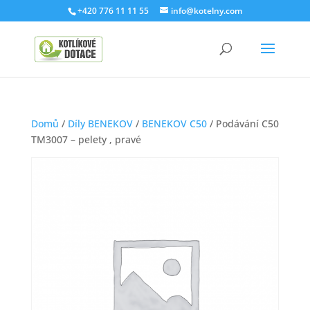
+420 776 11 11 55
info@kotelny.com
Domů
/
Díly BENEKOV
/
BENEKOV C50
/ Podávání C50
TM3007 – pelety , pravé