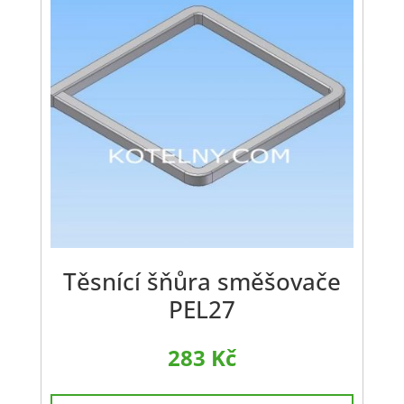
Těsnící šňůra směšovače
PEL27
283
Kč