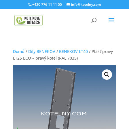
+420 776 11 11 55
info@kotelny.com
Domů
/
Díly BENEKOV
/
BENEKOV LT40
/ Plášť pravý
LT25 ECO – pravý kotel (RAL 7035)