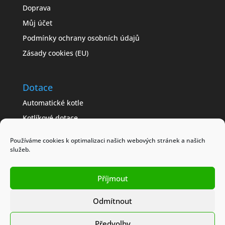
Doprava
Můj účet
Podmínky ochrany osobních údajů
Zásady cookies (EU)
Dotace
Automatické kotle
Kotlíkové dotace
Často kladené dotazy
Používáme cookies k optimalizaci našich webových stránek a našich
Jak získat dotaci
služeb.
Modelové příklady
Příjmout
Obchodní podmínky
Odmítnout
Předvolby