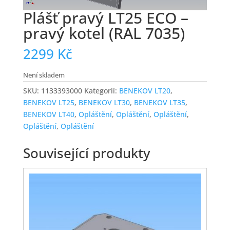
Plášť pravý LT25 ECO –
pravý kotel (RAL 7035)
2299
Kč
Není skladem
SKU:
1133393000
Kategorií:
BENEKOV LT20
,
BENEKOV LT25
,
BENEKOV LT30
,
BENEKOV LT35
,
BENEKOV LT40
,
Opláštění
,
Opláštění
,
Opláštění
,
Opláštění
,
Opláštění
Související produkty