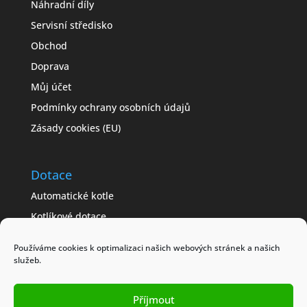
Náhradní díly
Servisní středisko
Obchod
Doprava
Můj účet
Podmínky ochrany osobních údajů
Zásady cookies (EU)
Dotace
Automatické kotle
Kotlíkové dotace
Často kladené dotazy
Používáme cookies k optimalizaci našich webových stránek a našich
Jak získat dotaci
služeb.
Modelové příklady
Obchodní podmínky
Příjmout