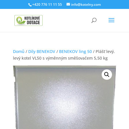
+420 776 11 11 55
info@kotelny.com
Domů
/
Díly BENEKOV
/
BENEKOV ling 50
/ Plášť levý.
levý kotel VL50 s výměnným směšovačem 5,50 kg