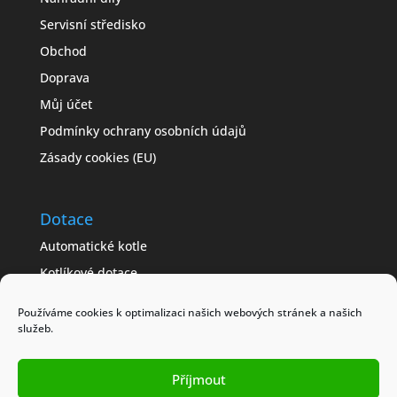
Servisní středisko
Obchod
Doprava
Můj účet
Podmínky ochrany osobních údajů
Zásady cookies (EU)
Dotace
Automatické kotle
Kotlíkové dotace
Často kladené dotazy
Používáme cookies k optimalizaci našich webových stránek a našich
Jak získat dotaci
služeb.
Modelové příklady
Příjmout
Obchodní podmínky