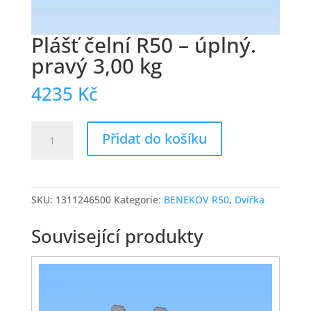
Plášť čelní R50 – úplný.
pravý 3,00 kg
4235
Kč
Plášť
Přidat do košíku
čelní
R50
-
úplný.
SKU:
1311246500
Kategorie:
BENEKOV R50
,
Dvířka
pravý
3,00
Související produkty
kg
množství