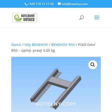
+420 776 11 11 55
info@kotelny.com
Domů
/
Díly BENEKOV
/
BENEKOV R50
/ Plášť čelní
R50 – úplný. pravý 3,00 kg