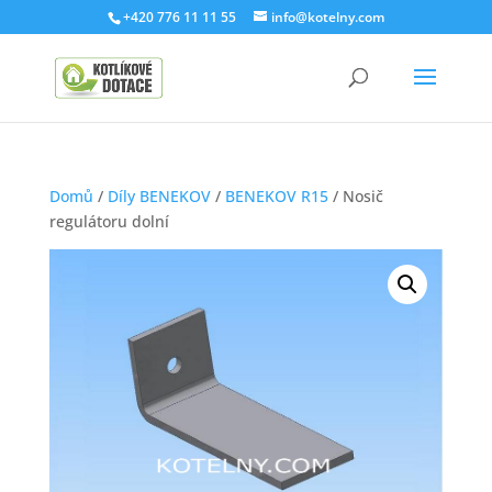
+420 776 11 11 55
info@kotelny.com
Domů
/
Díly BENEKOV
/
BENEKOV R15
/ Nosič
regulátoru dolní