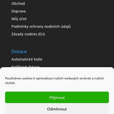
Obchod
Doprava
Můj účet
Podmínky ochrany osobních údajů
Zásady cookies (EU)
Dotace
Automatické kotle
Kotlíkové dotace
Často kladené dotazy
Používáme cookies k optimalizaci našich webových stránek a našich
Jak získat dotaci
služeb.
Modelové příklady
Příjmout
Obchodní podmínky
Odmítnout