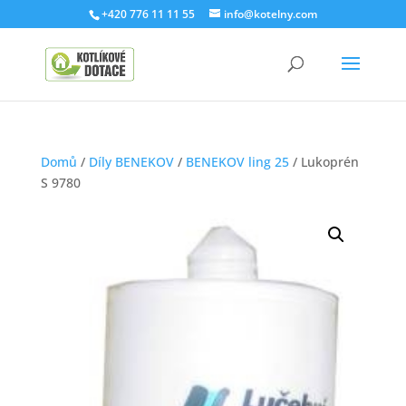
+420 776 11 11 55
info@kotelny.com
Domů
/
Díly BENEKOV
/
BENEKOV ling 25
/ Lukoprén
S 9780