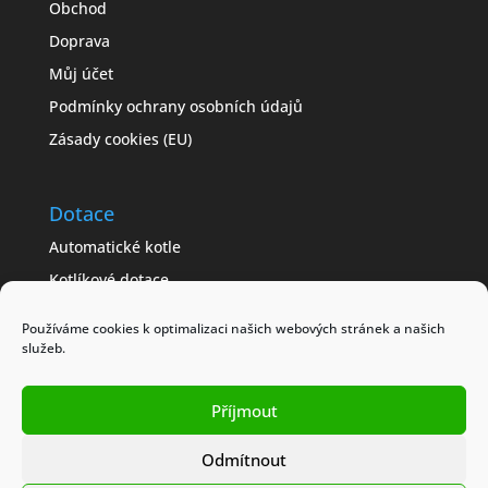
Obchod
Doprava
Můj účet
Podmínky ochrany osobních údajů
Zásady cookies (EU)
Dotace
Automatické kotle
Kotlíkové dotace
Často kladené dotazy
Používáme cookies k optimalizaci našich webových stránek a našich
Jak získat dotaci
služeb.
Modelové příklady
Příjmout
Obchodní podmínky
Odmítnout