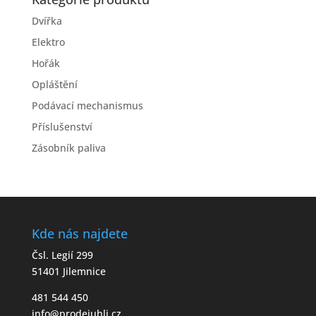
Dvířka
Elektro
Hořák
Opláštění
Podávací mechanismus
Příslušenství
Zásobník paliva
Kde nás najdete
Čsl. Legií 299
51401 Jilemnice
481 544 450
info@prodejuhli.cz