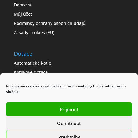
Doprava
Můj účet
Podmínky ochrany osobních údajů
Zásady cookies (EU)
Dotace
Automatické kotle
Kotlíkové dotace
Často kladené dotazy
Používáme cookies k optimalizaci našich webových stránek a našich
Jak získat dotaci
služeb.
Modelové příklady
Příjmout
Obchodní podmínky
Odmítnout
Předvolby