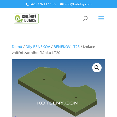
+420 776 11 11 55
info@kotelny.com
Domů
/
Díly BENEKOV
/
BENEKOV LT25
/ Izolace
vnitřní zadního článku LT20