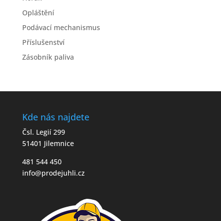
Opláštění
Podávací mechanismus
Příslušenství
Zásobník paliva
Kde nás najdete
Čsl. Legií 299
51401 Jilemnice
481 544 450
info@prodejuhli.cz