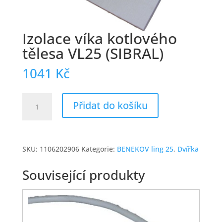
Izolace víka kotlového
tělesa VL25 (SIBRAL)
1041
Kč
Izolace
Přidat do košíku
víka
kotlového
tělesa
VL25
SKU:
1106202906
Kategorie:
BENEKOV ling 25
,
Dvířka
(SIBRAL)
množství
Související produkty