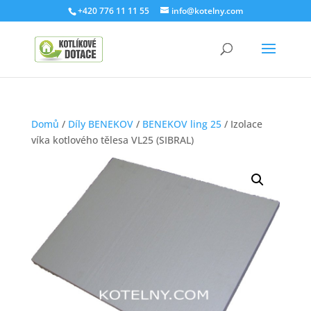
+420 776 11 11 55
info@kotelny.com
Domů
/
Díly BENEKOV
/
BENEKOV ling 25
/ Izolace
víka kotlového tělesa VL25 (SIBRAL)