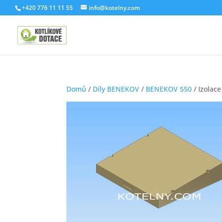
+420 776 11 11 55
info@kotelny.com
Domů
/
Díly BENEKOV
/
BENEKOV S50
/ Izolace