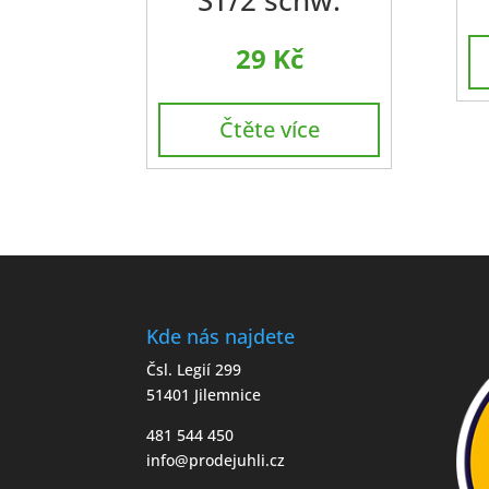
ST/2 schw.
29
Kč
Čtěte více
Kde nás najdete
Čsl. Legií 299
51401 Jilemnice
481 544 450
info@prodejuhli.cz