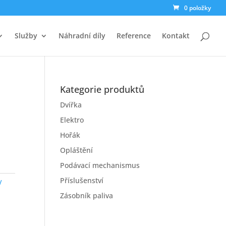
0 položky
Služby
Náhradní díly
Reference
Kontakt
Kategorie produktů
Dvířka
Elektro
Hořák
Opláštění
Podávací mechanismus
Příslušenství
V
Zásobník paliva