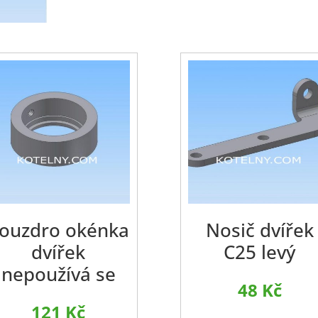
ouzdro okénka
Nosič dvířek
dvířek
C25 levý
nepoužívá se
48
Kč
121
Kč