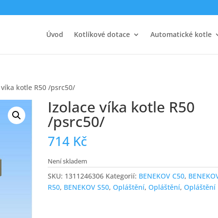
Úvod
Kotlíkové dotace
Automatické kotle
 víka kotle R50 /psrc50/
Izolace víka kotle R50
/psrc50/
714
Kč
Není skladem
SKU:
1311246306
Kategorií:
BENEKOV C50
,
BENEKO
R50
,
BENEKOV S50
,
Opláštění
,
Opláštění
,
Opláštění