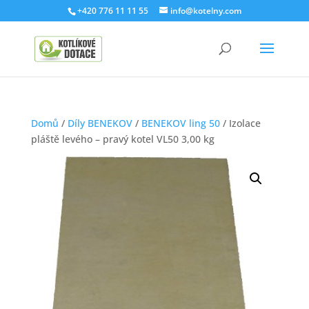
+420 776 11 11 55
info@kotelny.com
Domů
/
Díly BENEKOV
/
BENEKOV ling 50
/ Izolace
pláště levého – pravý kotel VL50 3,00 kg