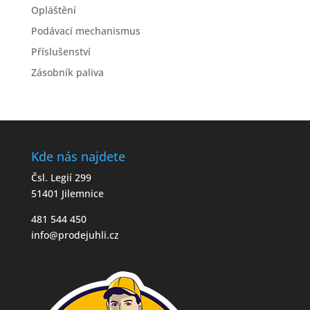
Opláštění
Podávací mechanismus
Příslušenství
Zásobník paliva
Kde nás najdete
Čsl. Legií 299
51401 Jilemnice
481 544 450
info@prodejuhli.cz