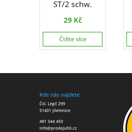
ST/2 schw.
29
Kč
Čtěte více
Kde nás najdete
Čsl. Legií 299
51401 Jilemnice
481 544 450
info@prodejuhli.cz