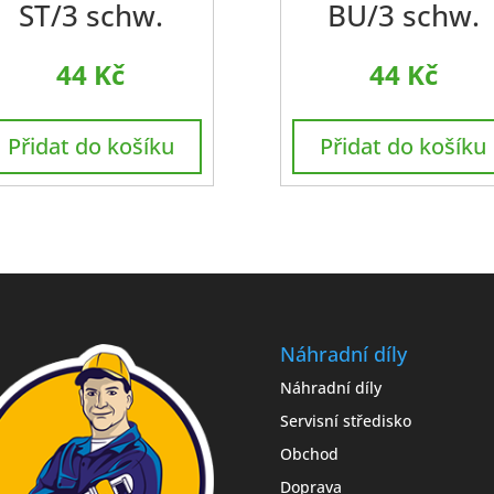
ST/3 schw.
BU/3 schw.
44
Kč
44
Kč
Přidat do košíku
Přidat do košíku
Náhradní díly
Náhradní díly
Servisní středisko
Obchod
Doprava