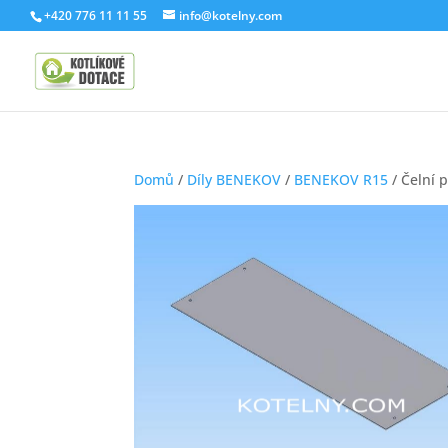
+420 776 11 11 55
info@kotelny.com
Domů
/
Díly BENEKOV
/
BENEKOV R15
/ Čelní 