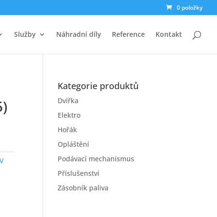
0 položky
Služby
Náhradní díly
Reference
Kontakt
Kategorie produktů
Dvířka
5)
Elektro
Hořák
Opláštění
Podávací mechanismus
V
Příslušenství
Zásobník paliva