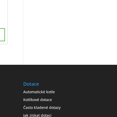
Dotace
Automatické kotle
Kotlíkové dotace
Často kladené dotazy
Jak získat dotaci