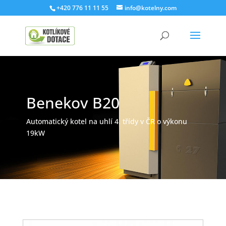
+420 776 11 11 55
info@kotelny.com
Benekov B20
Automatický kotel na uhlí 4. třídy v ČR o výkonu
19kW