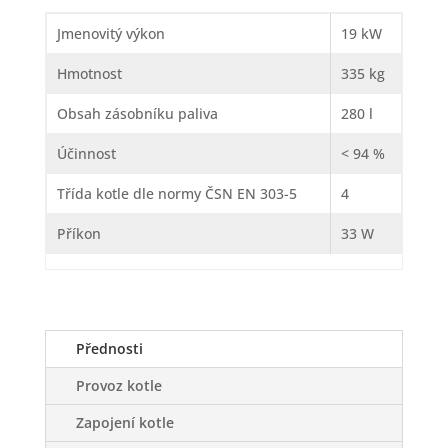
Jmenovitý výkon
19 kW
Hmotnost
335 kg
Obsah zásobníku paliva
280 l
Účinnost
< 94 %
Třída kotle dle normy ČSN EN 303-5
4
Příkon
33 W
Přednosti
Provoz kotle
Zapojení kotle