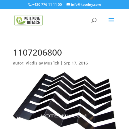
+420 776 11 11 55
info@kotelny.com
1107206800
autor:
Vladislav Musílek
|
Srp 17, 2016