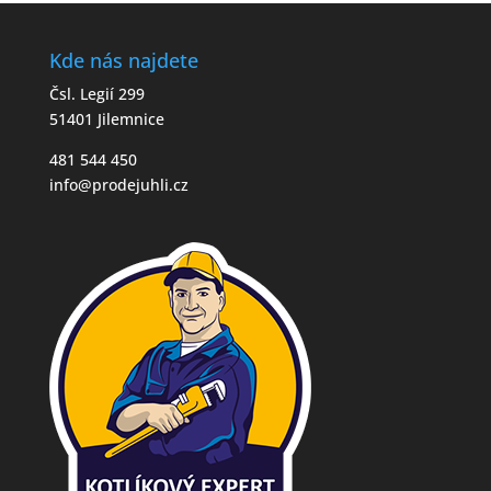
Kde nás najdete
Čsl. Legií 299
51401 Jilemnice
481 544 450
info@prodejuhli.cz