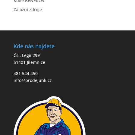
Kotle BENEKOV
Záložní zdroje
Kde nás najdete
Čsl. Legií 299
51401 Jilemnice
481 544 450
info@prodejuhli.cz