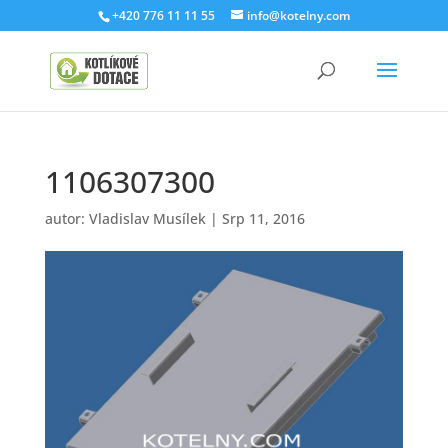
+420 776 11 11 55
info@kotelny.com
1106307300
autor:
Vladislav Musílek
|
Srp 11, 2016