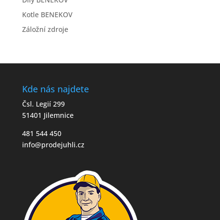
Kotle BENEKOV
Záložní zdroje
Kde nás najdete
Čsl. Legií 299
51401 Jilemnice
481 544 450
info@prodejuhli.cz