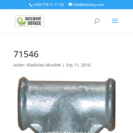
+420 776 11 11 55
info@kotelny.com
71546
autor:
Vladislav Musílek
|
Srp 11, 2016