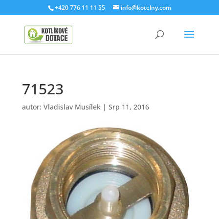
+420 776 11 11 55
info@kotelny.com
71523
autor:
Vladislav Musílek
|
Srp 11, 2016