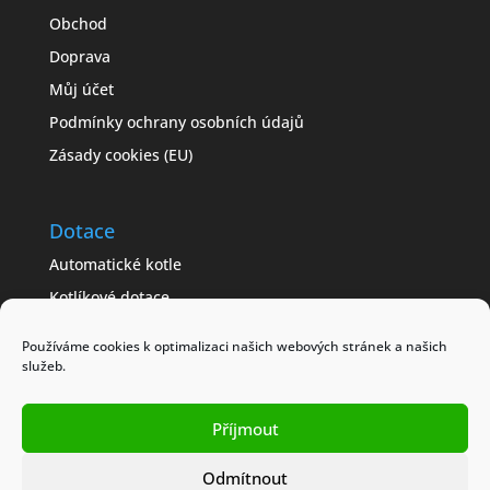
Obchod
Doprava
Můj účet
Podmínky ochrany osobních údajů
Zásady cookies (EU)
Dotace
Automatické kotle
Kotlíkové dotace
Často kladené dotazy
Používáme cookies k optimalizaci našich webových stránek a našich
Jak získat dotaci
služeb.
Modelové příklady
Příjmout
Obchodní podmínky
Odmítnout