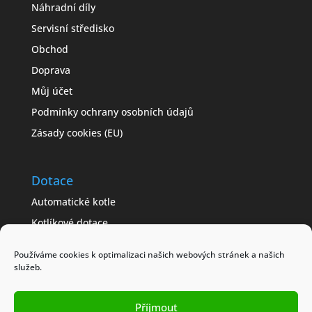
Náhradní díly
Servisní středisko
Obchod
Doprava
Můj účet
Podmínky ochrany osobních údajů
Zásady cookies (EU)
Dotace
Automatické kotle
Kotlíkové dotace
Často kladené dotazy
Používáme cookies k optimalizaci našich webových stránek a našich
Jak získat dotaci
služeb.
Modelové příklady
Obchodní podmínky
Příjmout