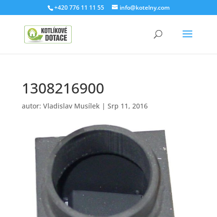
+420 776 11 11 55
info@kotelny.com
1308216900
autor:
Vladislav Musílek
|
Srp 11, 2016