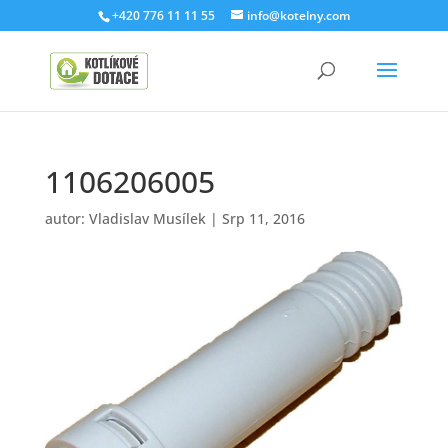
+420 776 11 11 55
info@kotelny.com
1106206005
autor:
Vladislav Musílek
|
Srp 11, 2016