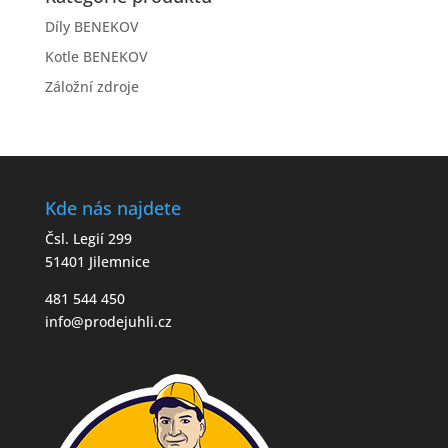
Díly BENEKOV
Kotle BENEKOV
Záložní zdroje
Kde nás najdete
Čsl. Legií 299
51401 Jilemnice
481 544 450
info@prodejuhli.cz