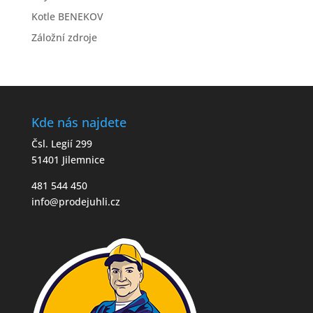
Kotle BENEKOV
Záložní zdroje
Kde nás najdete
Čsl. Legií 299
51401 Jilemnice
481 544 450
info@prodejuhli.cz