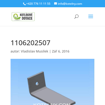
+420 776 11 11 55
info@kotelny.com
1106202507
autor:
Vladislav Musílek
|
Zář 6, 2016