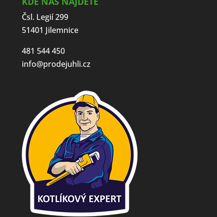
KDE NÁS NAJDETE
Čsl. Legií 299
51401 Jilemnice
481 544 450
info@prodejuhli.cz