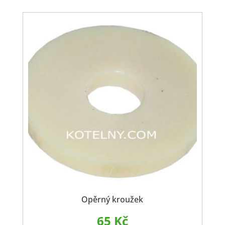
Opěrný kroužek
65
Kč