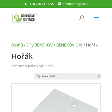
+420 776 11 11 55
info@kotelny.com
Domů
/
Díly BENEKOV
/
BENEKOV C16
/ Hořák
Hořák
Zobrazen jediný výsledek