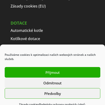
Zásady cookies (EU)
DOTACE
Automatické kotle
Kotlíkové dotace
Často kladené dotazy
Jak získat dotaci
Používáme cookies k optimalizaci našich webových stránek a našich
služeb.
Modelové příklady
Obchodní podmínky
Příjmout
Odmítnout
Předvolby
Kotlíkové dotace © Toret.cz
Zásady cookies
Podmínky ochrany osobních údajů