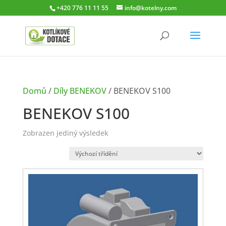
+420 776 11 11 55
info@kotelny.com
Domů
/
Díly BENEKOV
/ BENEKOV S100
BENEKOV S100
Zobrazen jediný výsledek