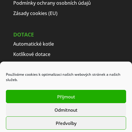
Podmínky ochrany osobních údajů
Zásady cookies (EU)
DOTACE
Automatické kotle
Kotlíkové dotace
Často kladené dotazy
Jak získat dotaci
Používáme cookies k optimalizaci našich webových stránek a našich
služeb.
Modelové příklady
Obchodní podmínky
Příjmout
Odmítnout
Předvolby