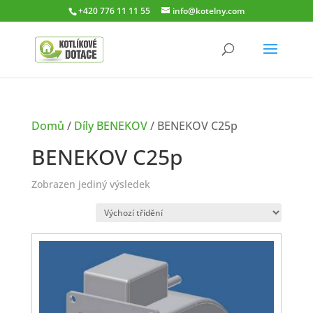
+420 776 11 11 55
info@kotelny.com
Domů
/
Díly BENEKOV
/ BENEKOV C25p
BENEKOV C25p
Zobrazen jediný výsledek