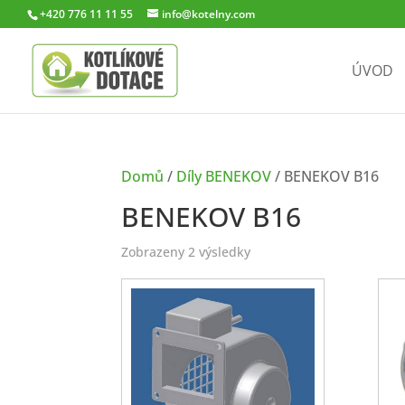
+420 776 11 11 55
info@kotelny.com
ÚVOD
Domů
/
Díly BENEKOV
/ BENEKOV B16
BENEKOV B16
Zobrazeny 2 výsledky